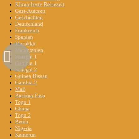
Klima-beste Reisezeit
Gast-Autoren
Geschichten
Deutschland
Frankreich
Spanien
Marokko
Mauretanien
Senegal 1
Gambia 1
Senegal 2
Guinea Bissau
Gambia 2
Mali
Burkina Faso
Togo 1
Ghana
Togo 2
Benin
Nigeria
Kamerun