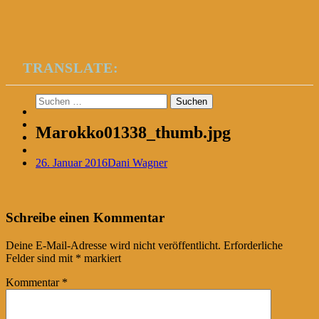
TRANSLATE:
Suchen
nach:
Marokko01338_thumb.jpg
26. Januar 2016
Dani Wagner
Post
←
Schreibe einen Kommentar
navigation
Deine E-Mail-Adresse wird nicht veröffentlicht.
Erforderliche
Felder sind mit
*
markiert
Kommentar
*