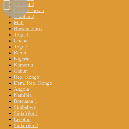
Senegal 2
Guinea Bissau
Gambia 2
Mali
Burkina Faso
Togo 1
Ghana
Togo 2
Benin
Nigeria
Kamerun
Gabun
Rep. Kongo
Dem. Rep. Kongo
Angola
Namibia
Botsuana 1
Simbabwe
Südafrika 1
Lesotho
Südafrika 2