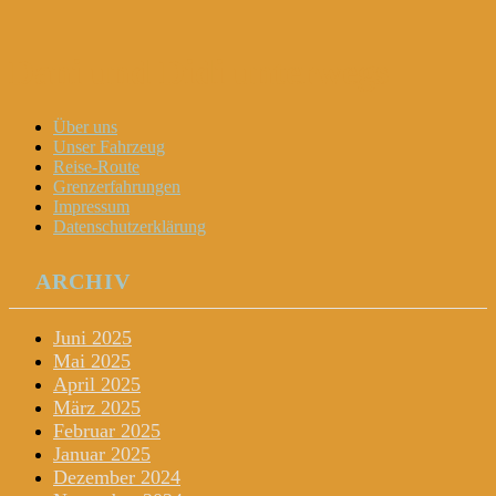
Dani und Didi unterwegs
Menu
Widgets
Search
Skip
Über uns
to
Unser Fahrzeug
content
Reise-Route
Grenzerfahrungen
Impressum
Datenschutzerklärung
ARCHIV
Juni 2025
Mai 2025
April 2025
März 2025
Februar 2025
Januar 2025
Dezember 2024