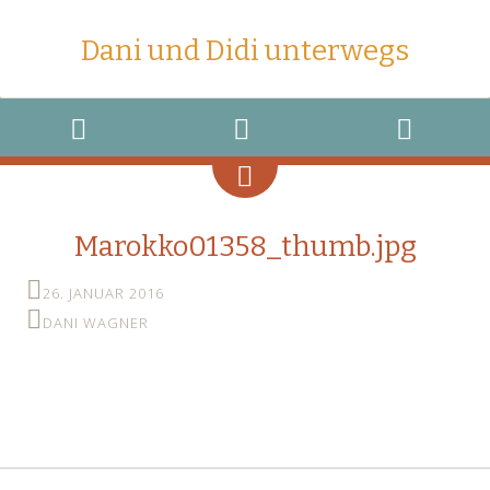
Dani und Didi unterwegs
MENU
WIDGETS
SEARCH
Marokko01358_thumb.jpg
26. JANUAR 2016
DANI WAGNER
←