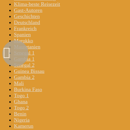
Klima-beste Reisezeit
Gast-Autoren
Geschichten
Deutschland
Frankreich
Spanien
Marokko
Mauretanien
Senegal 1
Gambia 1
Senegal 2
Guinea Bissau
Gambia 2
Mali
Burkina Faso
Togo 1
Ghana
Togo 2
Benin
Nigeria
Kamerun