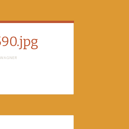
90.jpg
 WAGNER