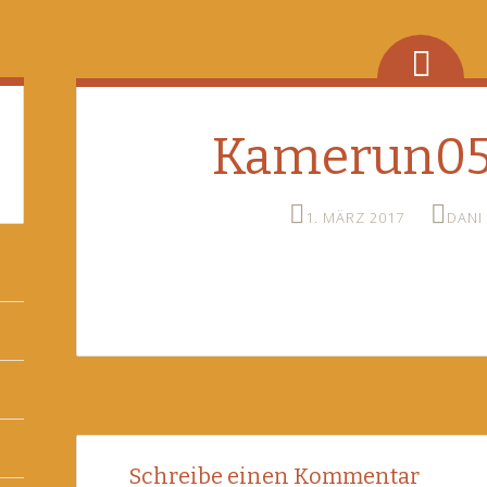
Kamerun05
1. MÄRZ 2017
DANI
Post
←
Schreibe einen Kommentar