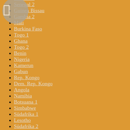
Senegal 2
Guinea Bissau
Gambia 2
Mali
Burkina Faso
Togo 1
Ghana
Togo 2
Benin
Nigeria
Kamerun
Gabun
Rep. Kongo
Dem. Rep. Kongo
Angola
Namibia
Botsuana 1
Simbabwe
Südafrika 1
Lesotho
Südafrika 2