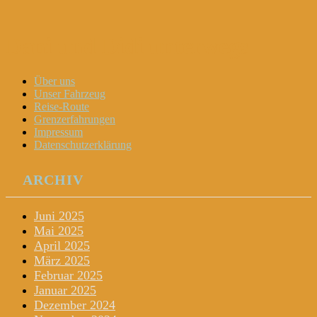
Dani und Didi unterwegs
Menu
Widgets
Search
Skip
Über uns
to
Unser Fahrzeug
content
Reise-Route
Grenzerfahrungen
Impressum
Datenschutzerklärung
ARCHIV
Juni 2025
Mai 2025
April 2025
März 2025
Februar 2025
Januar 2025
Dezember 2024