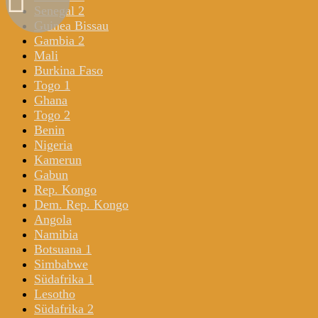
Senegal 2
Guinea Bissau
Gambia 2
Mali
Burkina Faso
Togo 1
Ghana
Togo 2
Benin
Nigeria
Kamerun
Gabun
Rep. Kongo
Dem. Rep. Kongo
Angola
Namibia
Botsuana 1
Simbabwe
Südafrika 1
Lesotho
Südafrika 2