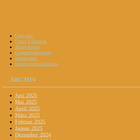
Dani und Didi unterwegs
Menu
Widgets
Search
Skip
Über uns
to
Unser Fahrzeug
content
Reise-Route
Grenzerfahrungen
Impressum
Datenschutzerklärung
ARCHIV
Juni 2025
Mai 2025
April 2025
März 2025
Februar 2025
Januar 2025
Dezember 2024