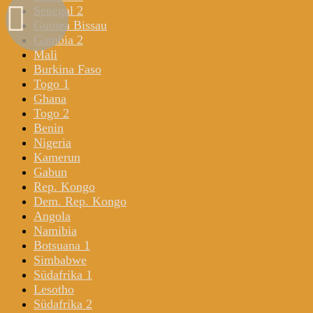
Senegal 2
Guinea Bissau
Gambia 2
Mali
Burkina Faso
Togo 1
Ghana
Togo 2
Benin
Nigeria
Kamerun
Gabun
Rep. Kongo
Dem. Rep. Kongo
Angola
Namibia
Botsuana 1
Simbabwe
Südafrika 1
Lesotho
Südafrika 2