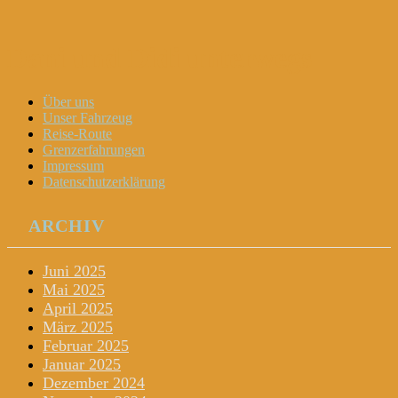
Dani und Didi unterwegs
Menu
Widgets
Search
Skip
Über uns
to
Unser Fahrzeug
content
Reise-Route
Grenzerfahrungen
Impressum
Datenschutzerklärung
ARCHIV
Juni 2025
Mai 2025
April 2025
März 2025
Februar 2025
Januar 2025
Dezember 2024