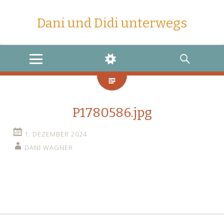
Dani und Didi unterwegs
MENU
WIDGETS
SEARCH
P1780586.jpg
1. DEZEMBER 2024
DANI WAGNER
←