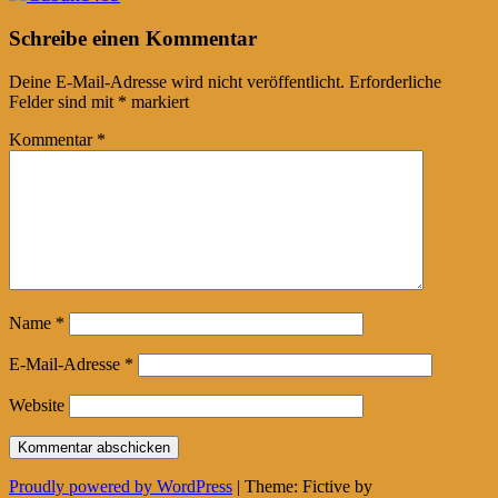
Post
←
→
Schreibe einen Kommentar
navigation
Deine E-Mail-Adresse wird nicht veröffentlicht.
Erforderliche
Felder sind mit
*
markiert
Kommentar
*
Name
*
E-Mail-Adresse
*
Website
Proudly powered by WordPress
|
Theme: Fictive by