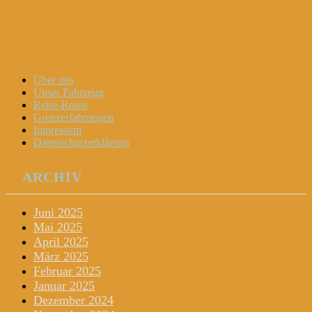
Dani und Didi unterwegs
Menu
Widgets
Search
Skip
Über uns
to
Unser Fahrzeug
content
Reise-Route
Grenzerfahrungen
Impressum
Datenschutzerklärung
ARCHIV
Juni 2025
Mai 2025
April 2025
März 2025
Februar 2025
Januar 2025
Dezember 2024