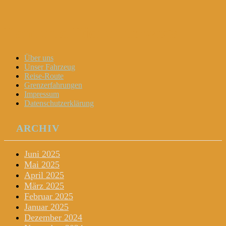
Dani und Didi unterwegs
Menu
Widgets
Search
Skip
Über uns
to
Unser Fahrzeug
content
Reise-Route
Grenzerfahrungen
Impressum
Datenschutzerklärung
ARCHIV
Juni 2025
Mai 2025
April 2025
März 2025
Februar 2025
Januar 2025
Dezember 2024