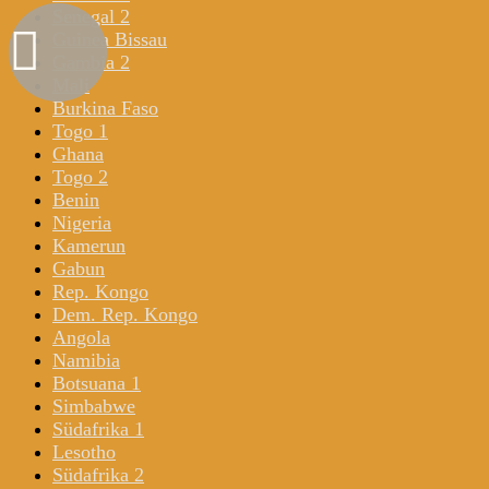
Senegal 2
Guinea Bissau
Gambia 2
Mali
Burkina Faso
Togo 1
Ghana
Togo 2
Benin
Nigeria
Kamerun
Gabun
Rep. Kongo
Dem. Rep. Kongo
Angola
Namibia
Botsuana 1
Simbabwe
Südafrika 1
Lesotho
Südafrika 2