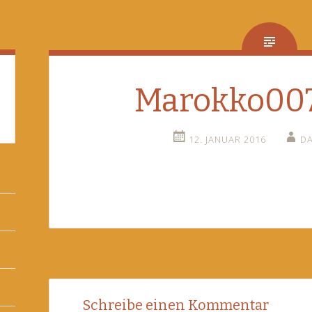
Marokko007
12. JANUAR 2016
D
Post
←
Schreibe einen Kommentar