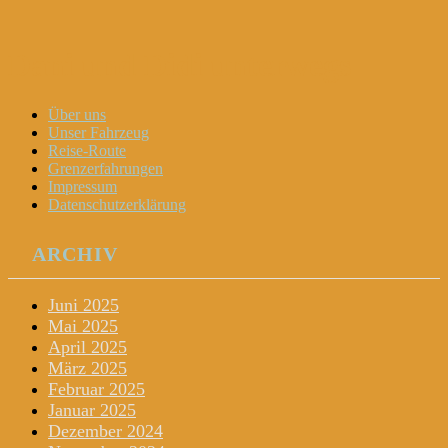
Dani und Didi unterwegs
Menu
Widgets
Search
Skip
Über uns
to
Unser Fahrzeug
content
Reise-Route
Grenzerfahrungen
Impressum
Datenschutzerklärung
ARCHIV
Juni 2025
Mai 2025
April 2025
März 2025
Februar 2025
Januar 2025
Dezember 2024