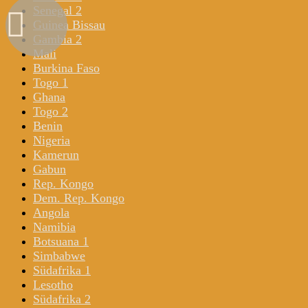
Senegal 2
Guinea Bissau
Gambia 2
Mali
Burkina Faso
Togo 1
Ghana
Togo 2
Benin
Nigeria
Kamerun
Gabun
Rep. Kongo
Dem. Rep. Kongo
Angola
Namibia
Botsuana 1
Simbabwe
Südafrika 1
Lesotho
Südafrika 2