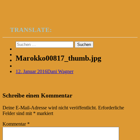
TRANSLATE:
Suchen
nach:
Marokko00817_thumb.jpg
12. Januar 2016
Dani Wagner
Post
←
Schreibe einen Kommentar
navigation
Deine E-Mail-Adresse wird nicht veröffentlicht.
Erforderliche
Felder sind mit
*
markiert
Kommentar
*