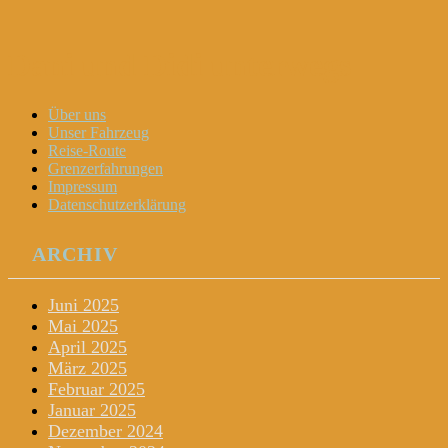
Dani und Didi unterwegs
Menu
Widgets
Search
Skip
Über uns
to
Unser Fahrzeug
content
Reise-Route
Grenzerfahrungen
Impressum
Datenschutzerklärung
ARCHIV
Juni 2025
Mai 2025
April 2025
März 2025
Februar 2025
Januar 2025
Dezember 2024