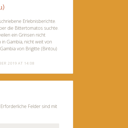
u)
chriebene Erlebnisberichte.
über die Bittertomatos suchte.
ilen ein Grinsen nicht
n in Gambia, nicht weit von
Gambia von Brigitte (Bintou)
BER 2019 AT 14:08
Erforderliche Felder sind mit