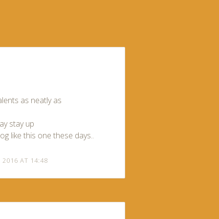
alents as neatly as
way stay up
blog like this one these days..
I 2016 AT 14:48