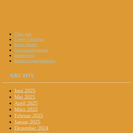
Dani und Didi unterwegs
Menu
Widgets
Search
Skip
Über uns
to
Unser Fahrzeug
content
Reise-Route
Grenzerfahrungen
Impressum
Datenschutzerklärung
ARCHIV
Juni 2025
Mai 2025
April 2025
März 2025
Februar 2025
Januar 2025
Dezember 2024