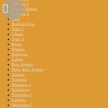
Senegal 2
Guinea Bissau
Gambia 2
Mali
Burkina Faso
Togo 1
Ghana
Togo 2
Benin
Nigeria
Kamerun
Gabun
Rep. Kongo
Dem. Rep. Kongo
Angola
Namibia
Botsuana 1
Simbabwe
Südafrika 1
Lesotho
Südafrika 2