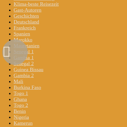
Klima-beste Reisezeit
Gast-Autoren
Geschichten
Deutschland
Frankreich
Spanien
Marokko
Mauretanien
Senegal 1
Gambia 1
Senegal 2
Guinea Bissau
Gambia 2
Mali
Burkina Faso
Togo 1
Ghana
Togo 2
Benin
Nigeria
Kamerun