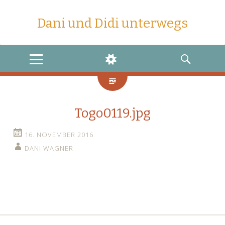
Dani und Didi unterwegs
MENU
WIDGETS
SEARCH
Togo0119.jpg
16. NOVEMBER 2016
DANI WAGNER
←