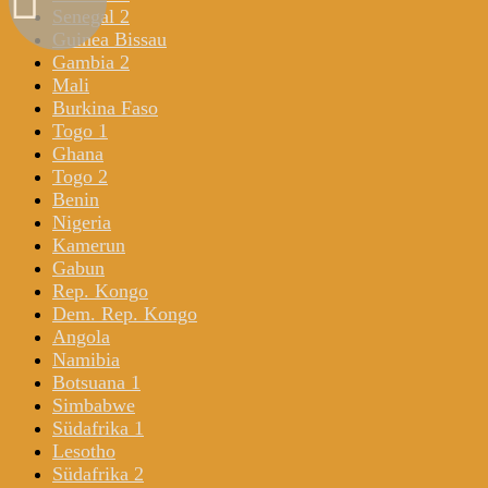
Senegal 2
Guinea Bissau
Gambia 2
Mali
Burkina Faso
Togo 1
Ghana
Togo 2
Benin
Nigeria
Kamerun
Gabun
Rep. Kongo
Dem. Rep. Kongo
Angola
Namibia
Botsuana 1
Simbabwe
Südafrika 1
Lesotho
Südafrika 2