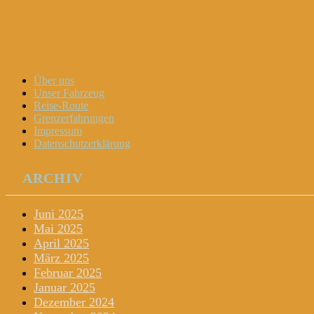
Dani und Didi unterwegs
Menu
Widgets
Search
Skip
Über uns
to
Unser Fahrzeug
content
Reise-Route
Grenzerfahrungen
Impressum
Datenschutzerklärung
ARCHIV
Juni 2025
Mai 2025
April 2025
März 2025
Februar 2025
Januar 2025
Dezember 2024