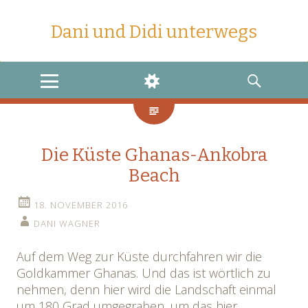
Dani und Didi unterwegs
MENU
WIDGETS
SEARCH
Die Küste Ghanas-Ankobra
Beach
18. NOVEMBER 2016
DANI WAGNER
Auf dem Weg zur Küste durchfahren wir die
Goldkammer Ghanas. Und das ist wörtlich zu
nehmen, denn hier wird die Landschaft einmal
um 180 Grad umgegraben, um das hier