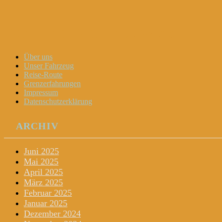
Dani und Didi unterwegs
Menu
Widgets
Search
Skip
Über uns
to
Unser Fahrzeug
content
Reise-Route
Grenzerfahrungen
Impressum
Datenschutzerklärung
ARCHIV
Juni 2025
Mai 2025
April 2025
März 2025
Februar 2025
Januar 2025
Dezember 2024