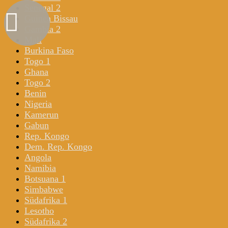
Senegal 2
Guinea Bissau
Gambia 2
Mali
Burkina Faso
Togo 1
Ghana
Togo 2
Benin
Nigeria
Kamerun
Gabun
Rep. Kongo
Dem. Rep. Kongo
Angola
Namibia
Botsuana 1
Simbabwe
Südafrika 1
Lesotho
Südafrika 2