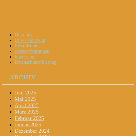
Dani und Didi unterwegs
Menu
Widgets
Search
Skip
Über uns
to
Unser Fahrzeug
content
Reise-Route
Grenzerfahrungen
Impressum
Datenschutzerklärung
ARCHIV
Juni 2025
Mai 2025
April 2025
März 2025
Februar 2025
Januar 2025
Dezember 2024