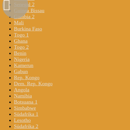
Senegal 2
Guinea Bissau
Gambia 2
Mali
Burkina Faso
Togo 1
Ghana
Togo 2
Benin
Nigeria
Kamerun
Gabun
Rep. Kongo
Dem. Rep. Kongo
Angola
Namibia
Botsuana 1
Simbabwe
Südafrika 1
Lesotho
Südafrika 2