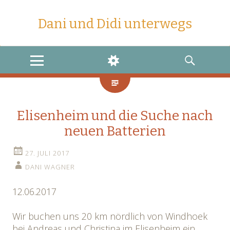
Dani und Didi unterwegs
MENU
WIDGETS
SEARCH
Elisenheim und die Suche nach
neuen Batterien
27. JULI 2017
DANI WAGNER
12.06.2017
Wir buchen uns 20 km nördlich von Windhoek
bei Andreas und Christina im Elisenheim ein.