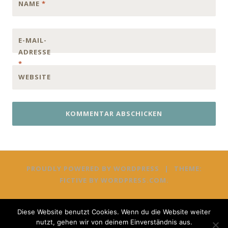
NAME
*
E-MAIL-
ADRESSE
*
WEBSITE
PROUDLY POWERED BY WORDPRESS
|
THEME:
FICTIVE BY
WORDPRESS.COM
.
Diese Website benutzt Cookies. Wenn du die Website weiter
nutzt, gehen wir von deinem Einverständnis aus.