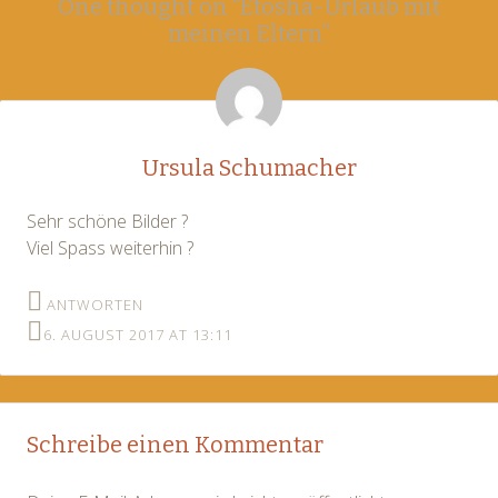
One thought on “
Etosha-Urlaub mit
navigation
meinen Eltern
”
Ursula Schumacher
Sehr schöne Bilder ?
Viel Spass weiterhin ?
ANTWORTEN
6. AUGUST 2017 AT 13:11
Schreibe einen Kommentar