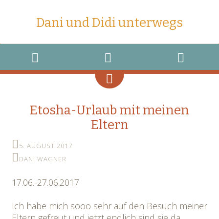
Dani und Didi unterwegs
MENU
WIDGETS
SEARCH
Etosha-Urlaub mit meinen
Eltern
5. AUGUST 2017
DANI WAGNER
17.06.-27.06.2017
Ich habe mich sooo sehr auf den Besuch meiner
Eltern gefreut und jetzt endlich sind sie da.