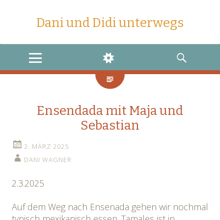
Dani und Didi unterwegs
MENU
WIDGETS
SEARCH
Ensendada mit Maja und
Sebastian
2. MÄRZ 2025
DANI WAGNER
2.3.2025
Auf dem Weg nach Ensenada gehen wir nochmal
typisch mexikanisch essen. Tamales ist in