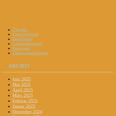
Dani und Didi unterwegs
Menu
Widgets
Search
Skip
Über uns
to
Unser Fahrzeug
content
Reise-Route
Grenzerfahrungen
Impressum
Datenschutzerklärung
ARCHIV
Juni 2025
Mai 2025
April 2025
März 2025
Februar 2025
Januar 2025
Dezember 2024