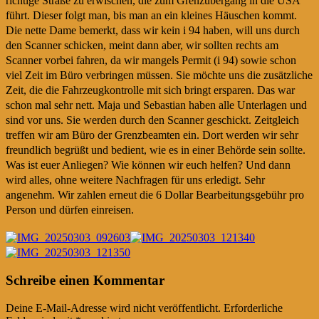
richtige Straße zu erwischen, die zum Grenzübergang in die USA
führt. Dieser folgt man, bis man an ein kleines Häuschen kommt.
Die nette Dame bemerkt, dass wir kein i 94 haben, will uns durch
den Scanner schicken, meint dann aber, wir sollten rechts am
Scanner vorbei fahren, da wir mangels Permit (i 94) sowie schon
viel Zeit im Büro verbringen müssen. Sie möchte uns die zusätzliche
Zeit, die die Fahrzeugkontrolle mit sich bringt ersparen. Das war
schon mal sehr nett. Maja und Sebastian haben alle Unterlagen und
sind vor uns. Sie werden durch den Scanner geschickt. Zeitgleich
treffen wir am Büro der Grenzbeamten ein. Dort werden wir sehr
freundlich begrüßt und bedient, wie es in einer Behörde sein sollte.
Was ist euer Anliegen? Wie können wir euch helfen? Und dann
wird alles, ohne weitere Nachfragen für uns erledigt. Sehr
angenehm. Wir zahlen erneut die 6 Dollar Bearbeitungsgebühr pro
Person und dürfen einreisen.
Post
←
→
Schreibe einen Kommentar
navigation
Deine E-Mail-Adresse wird nicht veröffentlicht.
Erforderliche