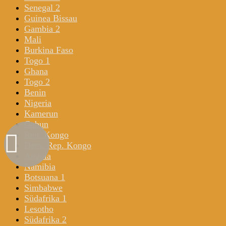
Senegal 2
Guinea Bissau
Gambia 2
Mali
Burkina Faso
Togo 1
Ghana
Togo 2
Benin
Nigeria
Kamerun
Gabun
Rep. Kongo
Dem. Rep. Kongo
Angola
Namibia
Botsuana 1
Simbabwe
Südafrika 1
Lesotho
Südafrika 2