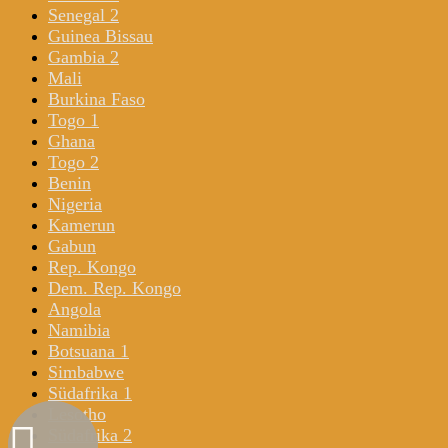
Senegal 2
Guinea Bissau
Gambia 2
Mali
Burkina Faso
Togo 1
Ghana
Togo 2
Benin
Nigeria
Kamerun
Gabun
Rep. Kongo
Dem. Rep. Kongo
Angola
Namibia
Botsuana 1
Simbabwe
Südafrika 1
Lesotho
Südafrika 2