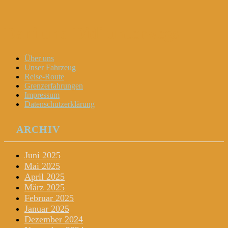
Dani und Didi unterwegs
Menu
Widgets
Search
Skip
Über uns
to
Unser Fahrzeug
content
Reise-Route
Grenzerfahrungen
Impressum
Datenschutzerklärung
ARCHIV
Juni 2025
Mai 2025
April 2025
März 2025
Februar 2025
Januar 2025
Dezember 2024