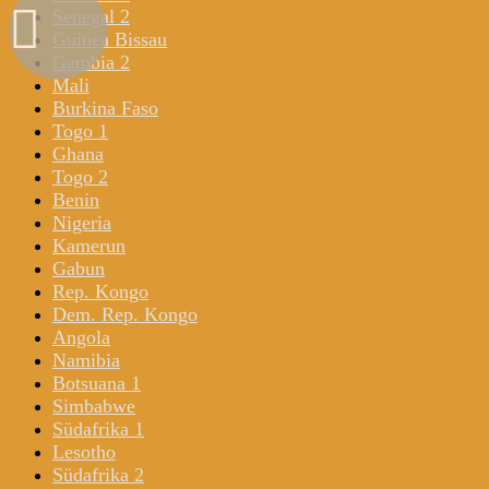
Senegal 2
Guinea Bissau
Gambia 2
Mali
Burkina Faso
Togo 1
Ghana
Togo 2
Benin
Nigeria
Kamerun
Gabun
Rep. Kongo
Dem. Rep. Kongo
Angola
Namibia
Botsuana 1
Simbabwe
Südafrika 1
Lesotho
Südafrika 2