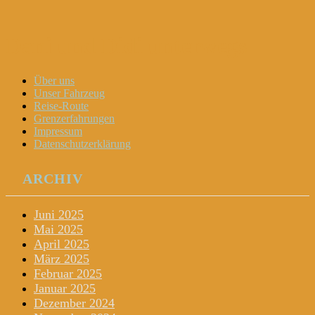
Dani und Didi unterwegs
Menu
Widgets
Search
Skip
Über uns
to
Unser Fahrzeug
content
Reise-Route
Grenzerfahrungen
Impressum
Datenschutzerklärung
ARCHIV
Juni 2025
Mai 2025
April 2025
März 2025
Februar 2025
Januar 2025
Dezember 2024