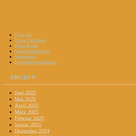
Dani und Didi unterwegs
Menu
Widgets
Search
Skip
Über uns
to
Unser Fahrzeug
content
Reise-Route
Grenzerfahrungen
Impressum
Datenschutzerklärung
ARCHIV
Juni 2025
Mai 2025
April 2025
März 2025
Februar 2025
Januar 2025
Dezember 2024