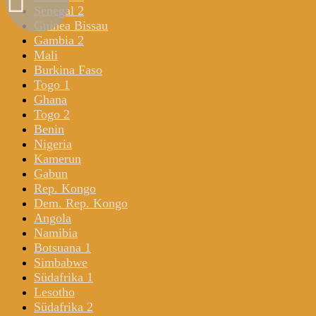
Senegal 2
Guinea Bissau
Gambia 2
Mali
Burkina Faso
Togo 1
Ghana
Togo 2
Benin
Nigeria
Kamerun
Gabun
Rep. Kongo
Dem. Rep. Kongo
Angola
Namibia
Botsuana 1
Simbabwe
Südafrika 1
Lesotho
Südafrika 2