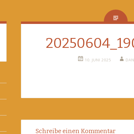
20250604_19
10. JUNI 2025
DAN
Post
←
Schreibe einen Kommentar