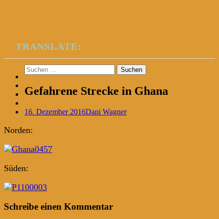
TRANSLATE:
Suchen
nach:
Gefahrene Strecke in Ghana
16. Dezember 2016
Dani Wagner
Norden:
Süden:
Post
←
→
Schreibe einen Kommentar