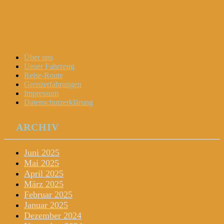
Dani und Didi unterwegs
Menu
Widgets
Search
Skip
Über uns
to
Unser Fahrzeug
content
Reise-Route
Grenzerfahrungen
Impressum
Datenschutzerklärung
ARCHIV
Juni 2025
Mai 2025
April 2025
März 2025
Februar 2025
Januar 2025
Dezember 2024