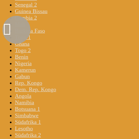
Senegal 2
Guinea Bissau
Gambia 2
Mali
Burkina Faso
Togo 1
Ghana
Togo 2
Benin
Nigeria
Kamerun
Gabun
Rep. Kongo
Dem. Rep. Kongo
Angola
Namibia
Botsuana 1
Simbabwe
Südafrika 1
Lesotho
Südafrika 2