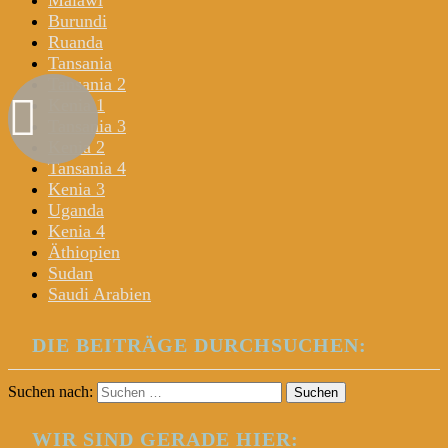
Malawi
Burundi
Ruanda
Tansania
Tansania 2
Kenia 1
Tansania 3
Kenia 2
Tansania 4
Kenia 3
Uganda
Kenia 4
Äthiopien
Sudan
Saudi Arabien
DIE BEITRÄGE DURCHSUCHEN:
Suchen nach:
WIR SIND GERADE HIER: