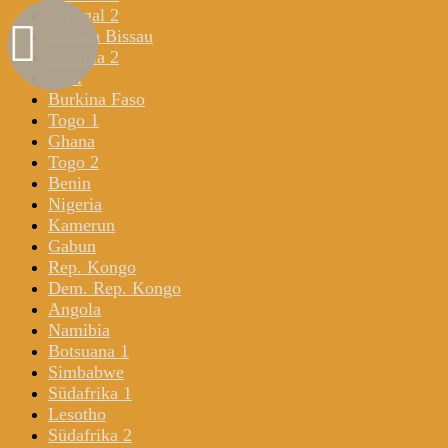
Senegal 2
Guinea Bissau
Gambia 2
Mali
Burkina Faso
Togo 1
Ghana
Togo 2
Benin
Nigeria
Kamerun
Gabun
Rep. Kongo
Dem. Rep. Kongo
Angola
Namibia
Botsuana 1
Simbabwe
Südafrika 1
Lesotho
Südafrika 2