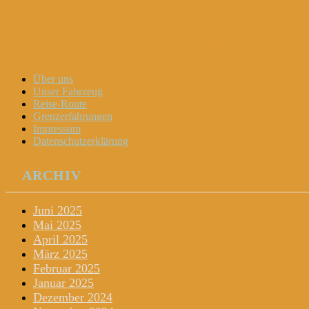
Dani und Didi unterwegs
Menu
Widgets
Search
Skip
Über uns
to
Unser Fahrzeug
content
Reise-Route
Grenzerfahrungen
Impressum
Datenschutzerklärung
ARCHIV
Juni 2025
Mai 2025
April 2025
März 2025
Februar 2025
Januar 2025
Dezember 2024