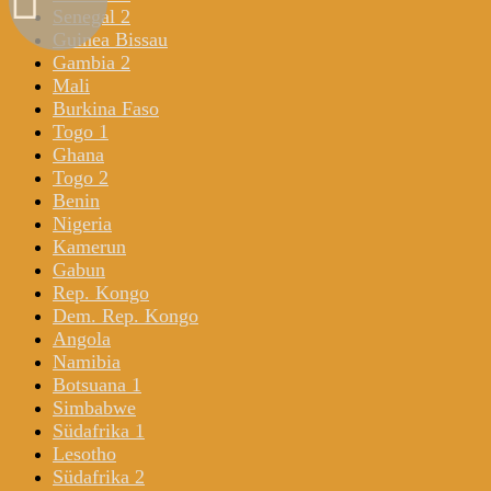
Senegal 2
Guinea Bissau
Gambia 2
Mali
Burkina Faso
Togo 1
Ghana
Togo 2
Benin
Nigeria
Kamerun
Gabun
Rep. Kongo
Dem. Rep. Kongo
Angola
Namibia
Botsuana 1
Simbabwe
Südafrika 1
Lesotho
Südafrika 2