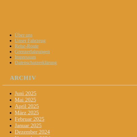
Dani und Didi unterwegs
Menu
Widgets
Search
Skip
Über uns
to
Unser Fahrzeug
content
Reise-Route
Grenzerfahrungen
Impressum
Datenschutzerklärung
ARCHIV
Juni 2025
Mai 2025
April 2025
März 2025
Februar 2025
Januar 2025
Dezember 2024