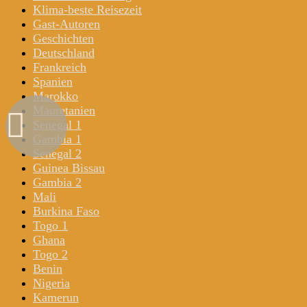
Klima-beste Reisezeit
Gast-Autoren
Geschichten
Deutschland
Frankreich
Spanien
Marokko
Mauretanien
Senegal 1
Gambia 1
Senegal 2
Guinea Bissau
Gambia 2
Mali
Burkina Faso
Togo 1
Ghana
Togo 2
Benin
Nigeria
Kamerun