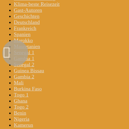
Klima-beste Reisezeit
Gast-Autoren
Geschichten
Deutschland
Frankreich
Spanien
Marokko
Mauretanien
Senegal 1
Gambia 1
Senegal 2
Guinea Bissau
Gambia 2
Mali
Burkina Faso
Togo 1
Ghana
Togo 2
Benin
Nigeria
Kamerun