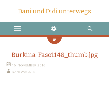
Dani und Didi unterwegs
MENU
WIDGETS
SEARCH
Burkina-Faso1148_thumb.jpg
16. NOVEMBER 2016
DANI WAGNER
←