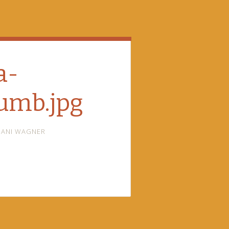
a-
umb.jpg
DANI WAGNER