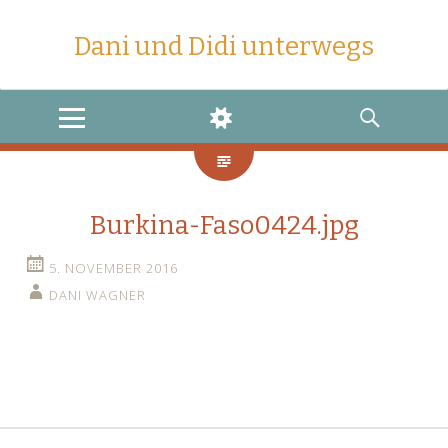
Dani und Didi unterwegs
MENU
WIDGETS
SEARCH
Burkina-Faso0424.jpg
5. NOVEMBER 2016
DANI WAGNER
←