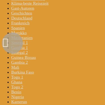
Klima-beste Reisezeit
Gast-Autoren
Geschichten
Deutschland
Frankreich
Spanien
Marokko
Mauretanien
Senegal 1
Gambia 1
Senegal 2
Guinea Bissau
Gambia 2
Mali
Burkina Faso
Togo 1
Ghana
Togo 2
Benin
Nigeria
Kamerun