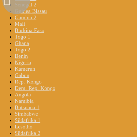
Senegal 2
Guinea Bissau
Gambia 2
Mali
Burkina Faso
Togo 1
Ghana
Togo 2
Benin
Nigeria
Kamerun
Gabun
Rep. Kongo
Dem. Rep. Kongo
Angola
Namibia
Botsuana 1
Simbabwe
Südafrika 1
Lesotho
Südafrika 2