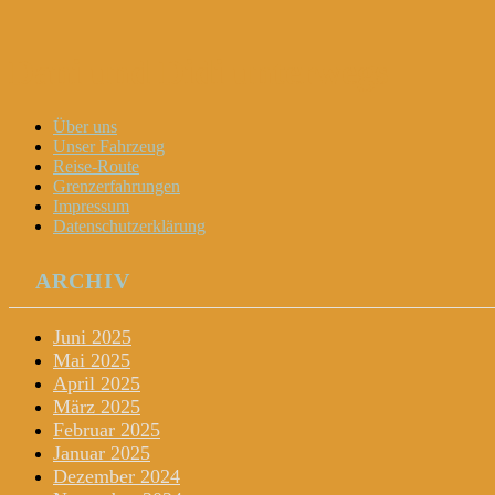
Dani und Didi unterwegs
Menu
Widgets
Search
Skip
Über uns
to
Unser Fahrzeug
content
Reise-Route
Grenzerfahrungen
Impressum
Datenschutzerklärung
ARCHIV
Juni 2025
Mai 2025
April 2025
März 2025
Februar 2025
Januar 2025
Dezember 2024