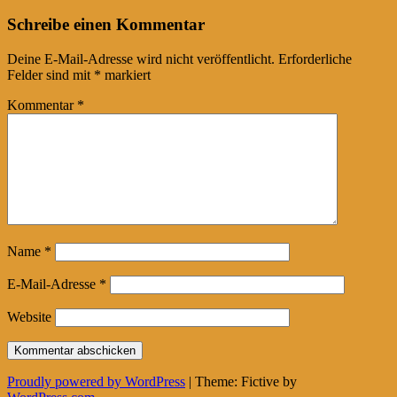
Post
←
→
Schreibe einen Kommentar
navigation
Deine E-Mail-Adresse wird nicht veröffentlicht.
Erforderliche
Felder sind mit
*
markiert
Kommentar
*
Name
*
E-Mail-Adresse
*
Website
Proudly powered by WordPress
|
Theme: Fictive by