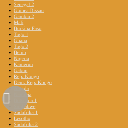
Senegal 2
Guinea Bissau
Gambia 2
Mali
Burkina Faso
Togo 1
Ghana
Togo 2
Benin
Nigeria
Kamerun
Gabun
Rep. Kongo
Dem. Rep. Kongo
Angola
Namibia
Botsuana 1
Simbabwe
Südafrika 1
Lesotho
Südafrika 2