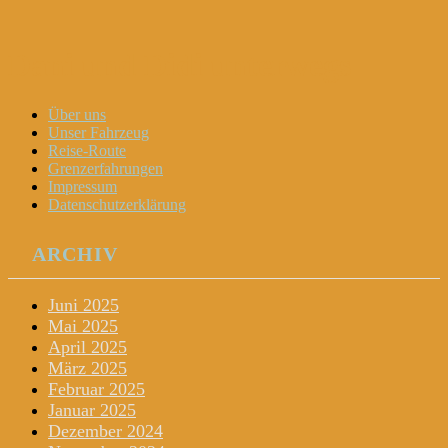
Dani und Didi unterwegs
Menu
Widgets
Search
Skip
Über uns
to
Unser Fahrzeug
content
Reise-Route
Grenzerfahrungen
Impressum
Datenschutzerklärung
ARCHIV
Juni 2025
Mai 2025
April 2025
März 2025
Februar 2025
Januar 2025
Dezember 2024