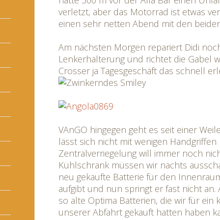
hatte 300 m vor der Alfa Bar einen Unfall
verletzt, aber das Motorrad ist etwas ve
einen sehr netten Abend mit den beiden
Am nächsten Morgen repariert Didi noch
Lenkerhalterung und richtet die Gabel w
Crosser ja Tagesgeschäft das schnell erle
VAnGO hingegen geht es seit einer Weile
lässt sich nicht mit wenigen Handgriffen 
Zentralverriegelung will immer noch nich
Kühlschrank müssen wir nachts ausschal
neu gekaufte Batterie für den Innenraum
aufgibt und nun springt er fast nicht an.
so alte Optima Batterien, die wir für ein
unserer Abfahrt gekauft hatten haben 