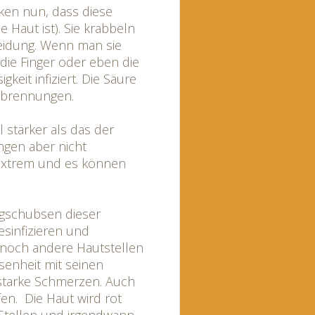
nken nun, dass diese
 Haut ist). Sie krabbeln
eidung. Wenn man sie
die Finger oder eben die
gkeit infiziert. Die Säure
Verbrennungen.
l stärker als das der
ngen aber nicht
 extrem und es können
egschubsen dieser
esinfizieren und
t noch andere Hautstellen
ssenheit mit seinen
starke Schmerzen. Auch
fen. Die Haut wird rot