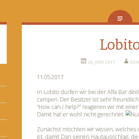
Lobit
26. JUNI 2017
DAN
11.05.2017
In Lobito dürfen wir bei der Alfa Bar di
campen. Der Besitzer ist sehr freundlich
“How can I help?” reagieren wir mit eine
Damit hat er wohl nicht gerechnet.
Zunächst möchten wir wissen, welches
ist, damit Dan seinen Hautausschlag, di