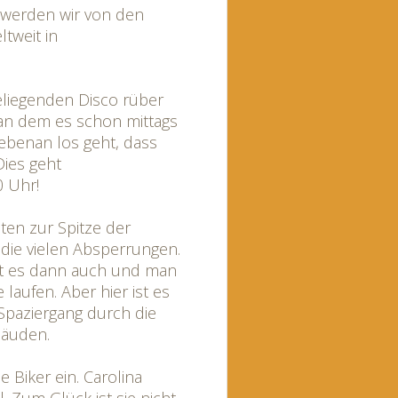
 werden wir von den
tweit in
.
eliegenden Disco rüber
 an dem es schon mittags
nebenan los geht, dass
Dies geht
0 Uhr!
ten zur Spitze der
 die vielen Absperrungen.
ist es dann auch und man
laufen. Aber hier ist es
Spaziergang durch die
bäuden.
 Biker ein. Carolina