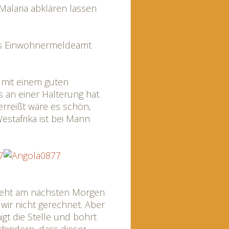
laria abklären lassen
as Einwohnermeldeamt
 mit einem guten
an einer Halterung hat.
erreißt wäre es schön,
estafrika ist bei Mann
steht am nächsten Morgen
 wir nicht gerechnet. Aber
nigt die Stelle und bohrt