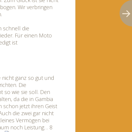
. Zum Glück ist sie nicht
rbogen. Wir verbringen
.
 schnell die
ieder. Für einen Moto
digt ist
 nicht ganz so gut und
richten. Die
t so wie sie soll. Den
ten, da die in Gambia
 schon jetzt ihren Geist
 Auch die zwei gar nicht
 kleines Vermögen bei
kaum noch Leistung… 8