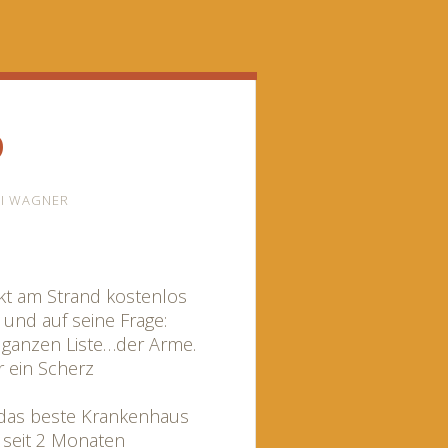
o
I WAGNER
rekt am Strand kostenlos
 und auf seine Frage:
r ganzen Liste…der Arme.
 das beste Krankenhaus
e seit 2 Monaten