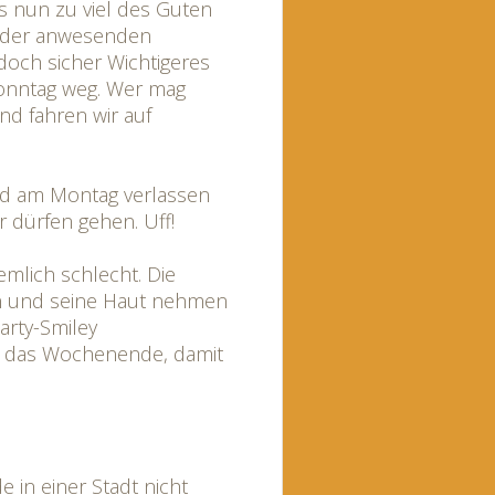
es nun zu viel des Guten
ft der anwesenden
doch sicher Wichtigeres
onntag weg. Wer mag
d fahren wir auf
and am Montag verlassen
ir dürfen gehen. Uff!
mlich schlecht. Die
gen und seine Haut nehmen
r das Wochenende, damit
 in einer Stadt nicht