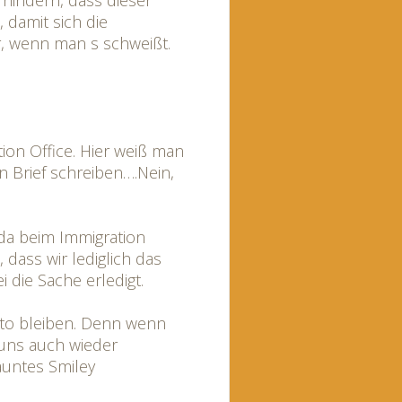
rhindern, dass dieser
e, damit sich die
r, wenn man s schweißt.
ion Office. Hier weiß man
n Brief schreiben….Nein,
a beim Immigration
, dass wir lediglich das
die Sache erledigt.
bito bleiben. Denn wenn
 uns auch wieder