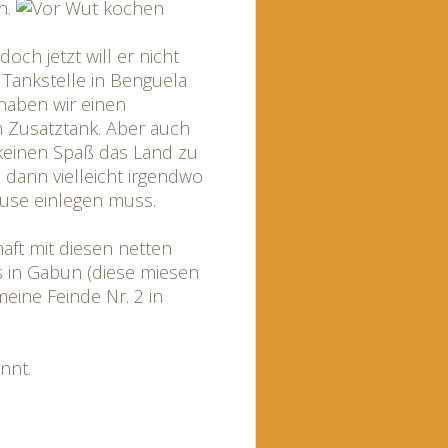
n.
doch jetzt will er nicht
 Tankstelle in Benguela
 haben wir einen
 Zusatztank. Aber auch
keinen Spaß das Land zu
dann vielleicht irgendwo
ause einlegen muss.
ft mit diesen netten
s in Gabun (diese miesen
eine Feinde Nr. 2 in
nnt.