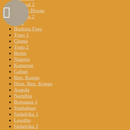
Senegal 2
Guinea Bissau
Gambia 2
Mali
Burkina Faso
Togo 1
Ghana
Togo 2
Benin
Nigeria
Kamerun
Gabun
Rep. Kongo
Dem. Rep. Kongo
Angola
Namibia
Botsuana 1
Simbabwe
Südafrika 1
Lesotho
Südafrika 2