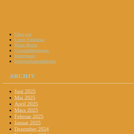
Dani und Didi unterwegs
Menu
Widgets
Search
Skip
Über uns
to
Unser Fahrzeug
content
Reise-Route
Grenzerfahrungen
Impressum
Datenschutzerklärung
ARCHIV
Juni 2025
Mai 2025
April 2025
März 2025
Februar 2025
Januar 2025
Dezember 2024