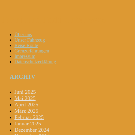
Dani und Didi unterwegs
Menu
Widgets
Search
Skip
Über uns
to
Unser Fahrzeug
content
Reise-Route
Grenzerfahrungen
Impressum
Datenschutzerklärung
ARCHIV
Juni 2025
Mai 2025
April 2025
März 2025
Februar 2025
Januar 2025
Dezember 2024