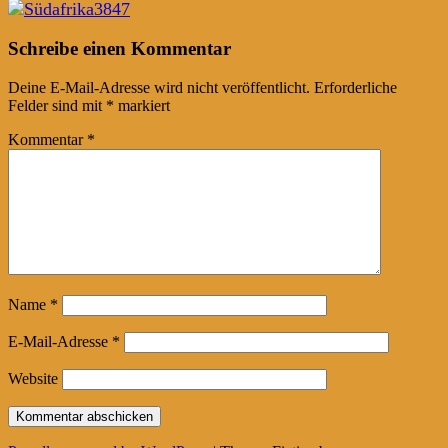
Post
←
→
Schreibe einen Kommentar
navigation
Deine E-Mail-Adresse wird nicht veröffentlicht.
Erforderliche
Felder sind mit
*
markiert
Kommentar
*
Name
*
E-Mail-Adresse
*
Website