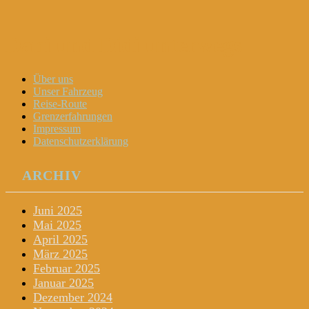
Dani und Didi unterwegs
Menu
Widgets
Search
Skip
Über uns
to
Unser Fahrzeug
content
Reise-Route
Grenzerfahrungen
Impressum
Datenschutzerklärung
ARCHIV
Juni 2025
Mai 2025
April 2025
März 2025
Februar 2025
Januar 2025
Dezember 2024