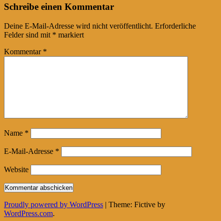
Post
←
→
Schreibe einen Kommentar
navigation
Deine E-Mail-Adresse wird nicht veröffentlicht.
Erforderliche
Felder sind mit
*
markiert
Kommentar
*
Name
*
E-Mail-Adresse
*
Website
Proudly powered by WordPress
|
Theme: Fictive by
WordPress.com
.