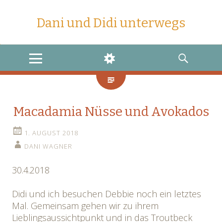
Dani und Didi unterwegs
MENU
WIDGETS
SEARCH
Macadamia Nüsse und Avokados
1. AUGUST 2018
DANI WAGNER
30.4.2018
Didi und ich besuchen Debbie noch ein letztes
Mal. Gemeinsam gehen wir zu ihrem
Lieblingsaussichtpunkt und in das Troutbeck