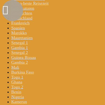
Klima-beste Reisezeit
Gast-Autoren
Geschichten
Deutschland
Frankreich
Spanien
Marokko
Mauretanien
Senegal 1
Gambia 1
Senegal 2
Guinea Bissau
Gambia 2
Mali
Burkina Faso
Togo 1
Ghana
Togo 2
Benin
Nigeria
Kamerun