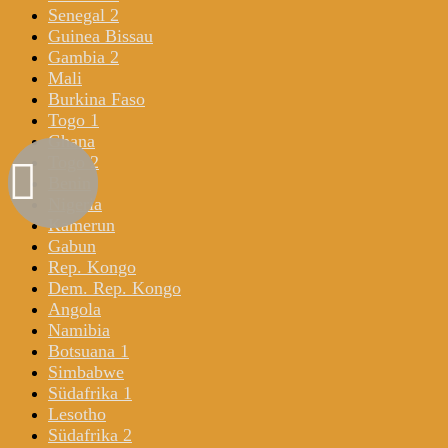
Senegal 2
Guinea Bissau
Gambia 2
Mali
Burkina Faso
Togo 1
Ghana
Togo 2
Benin
Nigeria
Kamerun
Gabun
Rep. Kongo
Dem. Rep. Kongo
Angola
Namibia
Botsuana 1
Simbabwe
Südafrika 1
Lesotho
Südafrika 2