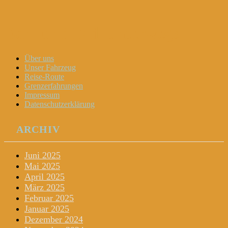
Dani und Didi unterwegs
Menu
Widgets
Search
Skip
Über uns
to
Unser Fahrzeug
content
Reise-Route
Grenzerfahrungen
Impressum
Datenschutzerklärung
ARCHIV
Juni 2025
Mai 2025
April 2025
März 2025
Februar 2025
Januar 2025
Dezember 2024