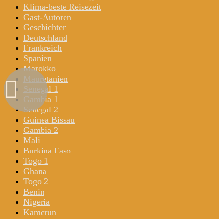
Klima-beste Reisezeit
Gast-Autoren
Geschichten
Deutschland
Frankreich
Spanien
Marokko
Mauretanien
Senegal 1
Gambia 1
Senegal 2
Guinea Bissau
Gambia 2
Mali
Burkina Faso
Togo 1
Ghana
Togo 2
Benin
Nigeria
Kamerun